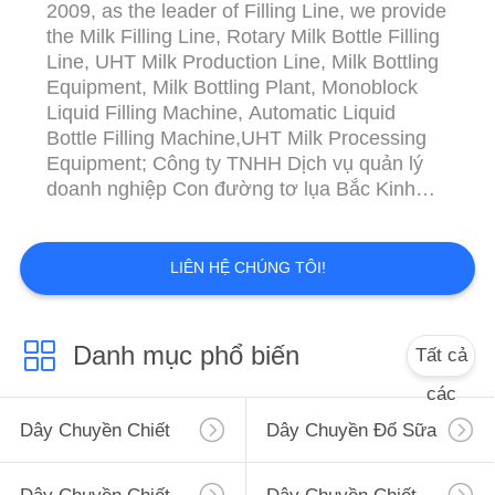
2009, as the leader of Filling Line, we provide
the Milk Filling Line, Rotary Milk Bottle Filling
Line, UHT Milk Production Line, Milk Bottling
Equipment, Milk Bottling Plant, Monoblock
Liquid Filling Machine, Automatic Liquid
Bottle Filling Machine,UHT Milk Processing
Equipment; Công ty TNHH Dịch vụ quản lý
doanh nghiệp Con đường tơ lụa Bắc Kinh
được thành lập vào năm 2009, với tư cách là
người lãnh đạo của Filling Line, chúng tôi
cung cấp Dây chuyền chiết rót sữa, Dây
LIÊN HỆ CHÚNG TÔI!
chuyền chiết rót sữa quay, Dây chuyền sản
xu...
Danh mục phổ biến
Tất cả
các
Dây Chuyền Chiết
Dây Chuyền Đổ Sữa