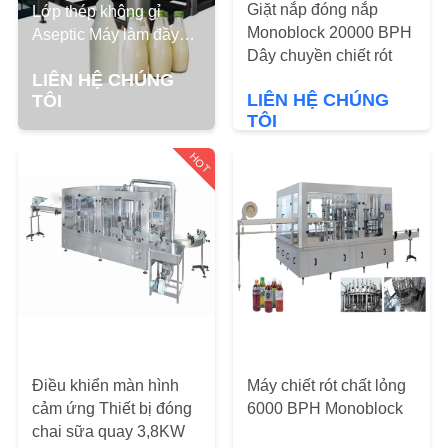
THAM
Giặt nắp đóng nắp
Lớp thép không gỉ
Monoblock 20000 BPH
Aseptic Máy làm đầy
QUAN
Dây chuyền chiết rót
sữa
NHÀ
LIÊN HỆ CHÚNG
LIÊN HỆ CHÚNG
TÔI
MÁY
TÔI
HOT
KIỂM
SOÁT
CHẤT
LƯỢNG
LIÊN
HỆ
Điều khiển màn hình
Máy chiết rót chất lỏng
CHÚNG
cảm ứng Thiết bị đóng
6000 BPH Monoblock
TÔI
chai sữa quay 3,8KW