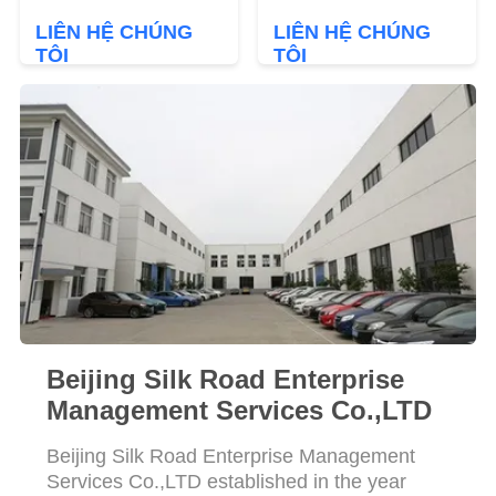
LIÊN HỆ CHÚNG
LIÊN HỆ CHÚNG
YÊU
TÔI
TÔI
CẦU
BÁO
GIÁ
SƠ
ĐỒ
TRANG
WEB
Beijing Silk Road Enterprise
PRIVACY
Management Services Co.,LTD
POLICY
Beijing Silk Road Enterprise Management
Services Co.,LTD established in the year